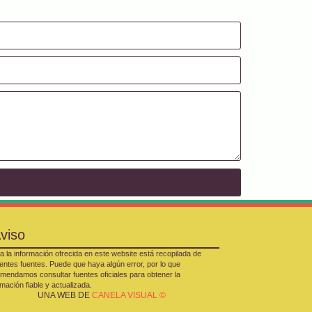
viso
a la información ofrecida en este website está recopilada de
rentes fuentes. Puede que haya algún error, por lo que
mendamos consultar fuentes oficiales para obtener la
rmación fiable y actualizada.
UNA WEB DE
CANELA VISUAL ©